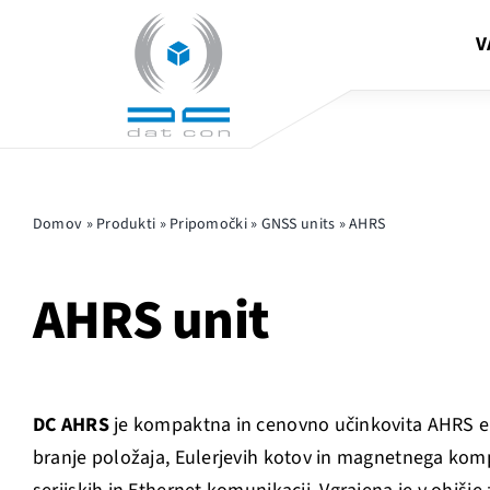
Skip
V
to
content
Domov
»
Produkti
»
Pripomočki
»
GNSS units
»
AHRS
AHRS unit
DC AHRS
je kompaktna in cenovno učinkovita AHRS 
branje položaja, Eulerjevih kotov in magnetnega kom