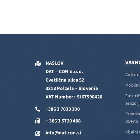
VARN
NASLOV
DAT – CON d.o.o.
Anti dr
Cvetlična ulica 52
Mobilni
3313 Polzela – Slovenia
Elektri
VAT Number: SI67590420
senzorj
+386 3 7033 300
Prenosn
+ 386 3 5720 408
BOPAS
Obalni 
info@dat-con.si