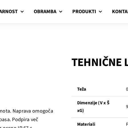
ARNOST
OBRAMBA
PRODUKTI
KONTA
TEHNIČNE 
Teža
0
Dimenzije (V x Š
9
enota. Naprava omogoča
xG)
pasa. Podpira več
Materiali
P