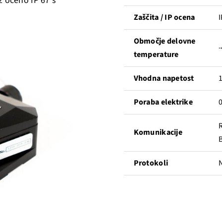
 z oceno IP 67 s
Zaščita / IP ocena
I
Območje delovne
-
temperature
Vhodna napetost
1
Poraba elektrike
R
Komunikacije
Protokoli