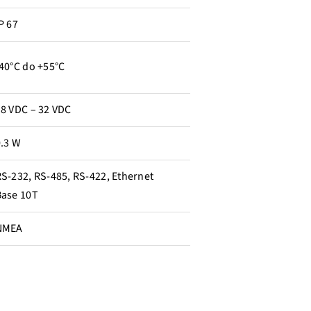
P 67
40°C do +55°C
8 VDC – 32 VDC
0.3 W
S-232, RS-485, RS-422, Ethernet
Base 10T
NMEA