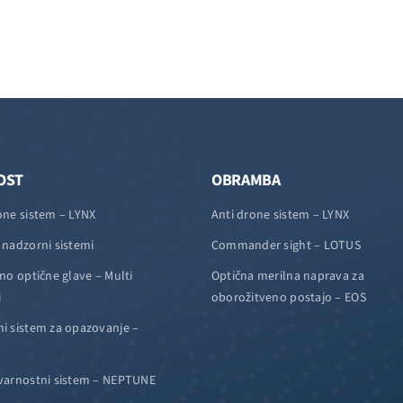
OST
OBRAMBA
one sistem – LYNX
Anti drone sistem – LYNX
 nadzorni sistemi
Commander sight – LOTUS
čno optične glave – Multi
Optična merilna naprava za
i
oborožitveno postajo – EOS
i sistem za opazovanje –
varnostni sistem – NEPTUNE