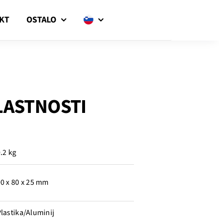
KT
OSTALO
LASTNOSTI
.2 kg
0 x 80 x 25 mm
lastika/Aluminij