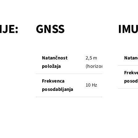
IJE:
GNSS
IM
Natančnost
2,5 m
Natan
položaja
(horizontalno))
Frekv
Frekvenca
posod
10 Hz
posodabljanja