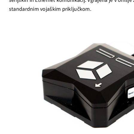
serijskih in Ethernet komunikacij. Vgrajena je v ohišje
standardnim vojaškim priključkom.