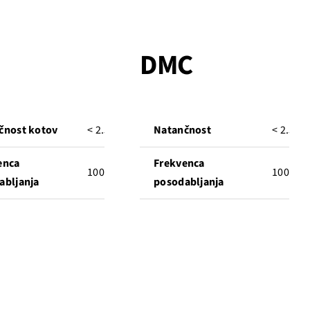
U
DMC
čnost kotov
< 2.5°
Natančnost
< 2.5°
enca
Frekvenca
100 Hz
100 Hz
abljanja
posodabljanja