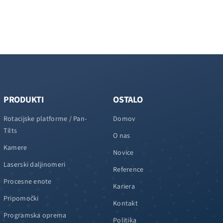
PRODUKTI
OSTALO
Rotacijske platforme / Pan-
Domov
Tilts
O nas
Kamere
Novice
Laserski daljinomeri
Reference
Procesne enote
Kariera
Pripomočki
Kontakt
Programska oprema
Politika