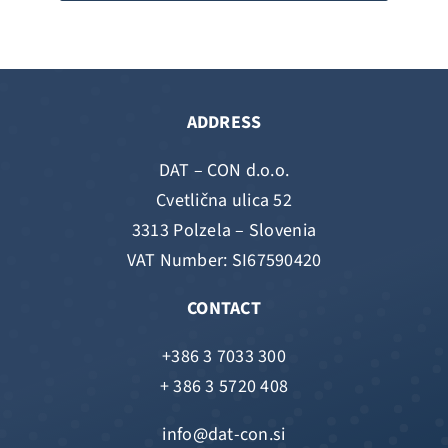
ADDRESS
DAT – CON d.o.o.
Cvetlična ulica 52
3313 Polzela – Slovenia
VAT Number: SI67590420
CONTACT
+386 3 7033 300
+ 386 3 5720 408
info@dat-con.si