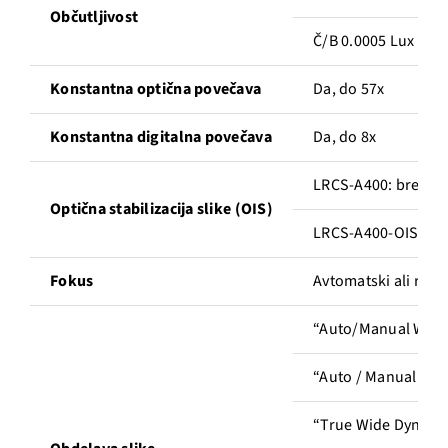
Občutljivost
Č/B 0.0005 Lux @ (F
Konstantna optična povečava
Da, do 57x
Konstantna digitalna povečava
Da, do 8x
LRCS-A400: brez OI
Optična stabilizacija slike (OIS)
LRCS-A400-OIS: z O
Fokus
Avtomatski ali ročni
“Auto/Manual White
“Auto / Manual Gain
“True Wide Dynamic