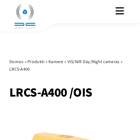
Skip
to
Toggl
content
Navig
VARNOST
Domov
»
Produkti
»
Kamere
»
VIS/NIR Day/Night cameras
»
OBRAMBA
LRCS-A400
PRODUKTI
LRCS-A400 /OIS
KONTAKT
OSTALO