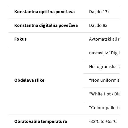
Konstantna optična povečava
Da, do 17x
Konstantna digitalna povečava
Da, do 8x
Fokus
Avtomatski ali ročni
nastavljiv “Digital 
Histogramska izrav
Obdelava slike
“Non uniformity cor
“White Hot / Black 
“Colour pallette” f
Obratovalna temperatura
-32°C to +55°C