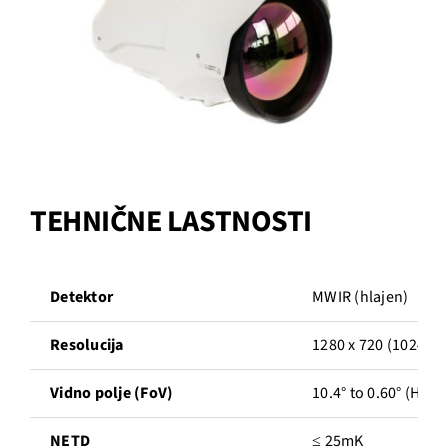
TEHNIČNE LASTNOSTI
Detektor
MWIR (hlajen)
Resolucija
1280 x 720 (1024 op
Vidno polje (FoV)
10.4° to 0.60° (H)
NETD
≤ 25mK