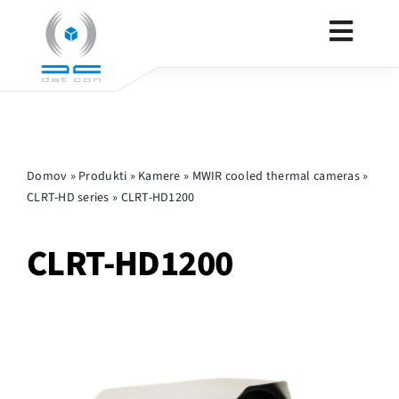
Skip
to
Toggl
content
Navig
VARNOST
Domov
»
Produkti
»
Kamere
»
MWIR cooled thermal cameras
»
OBRAMBA
CLRT-HD series
»
CLRT-HD1200
PRODUKTI
CLRT-HD1200
KONTAKT
OSTALO